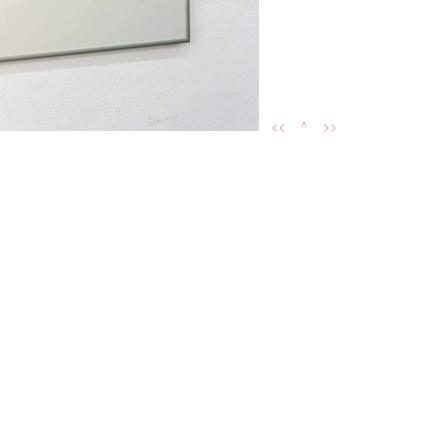
<<
^
>>