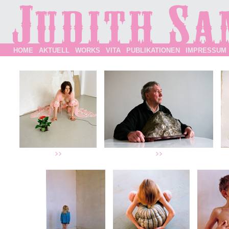
HOME
AKTUELL
WORKS
VITA
PUBLIKATIONEN
IMPRESSUM
>>
>>