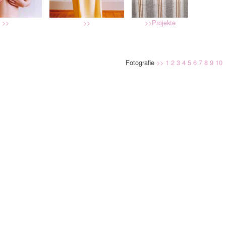
>>
>>
>>Projekte
Fotografie
>>
1
2
3
4
5
6
7
8
9
10