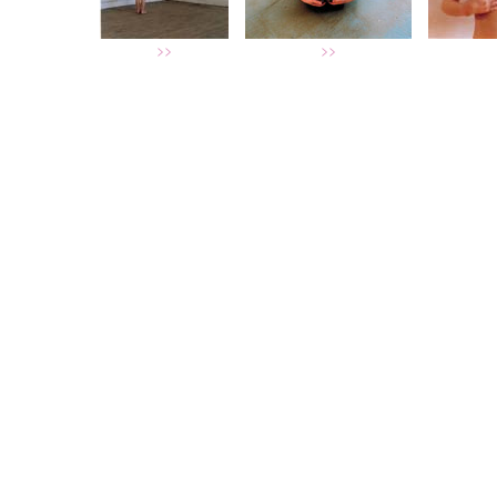
>>
>>