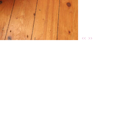
<<
>>