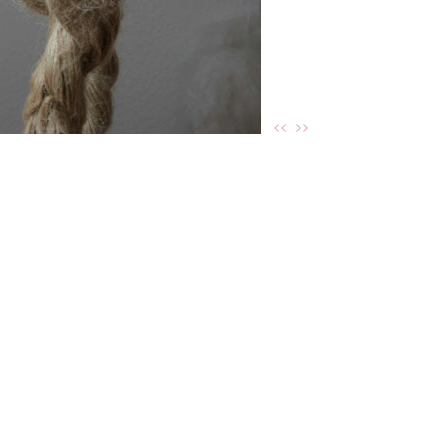
<<
>>