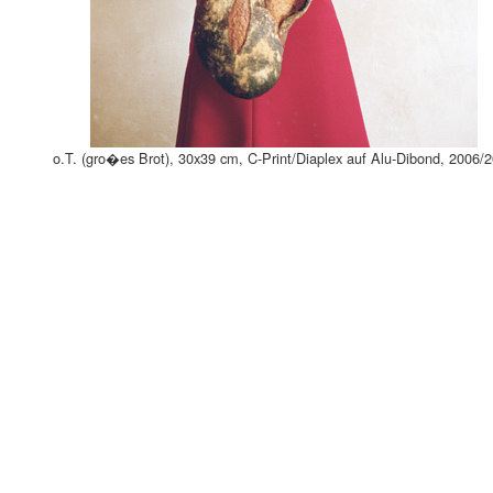
o.T. (gro�es Brot), 30x39 cm, C-Print/Diaplex auf Alu-Dibond, 2006/