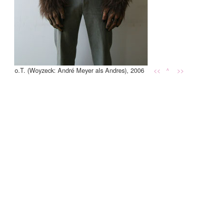
o.T. (Woyzeck: André Meyer als Andres), 2006
<<
^
>>