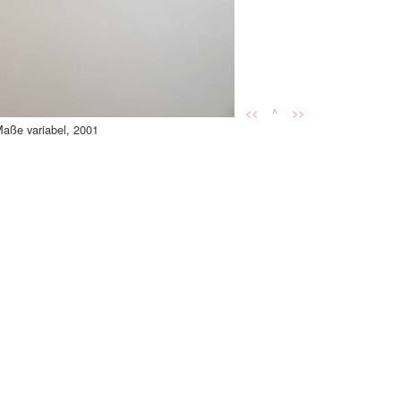
<<
^
>>
Maße variabel, 2001