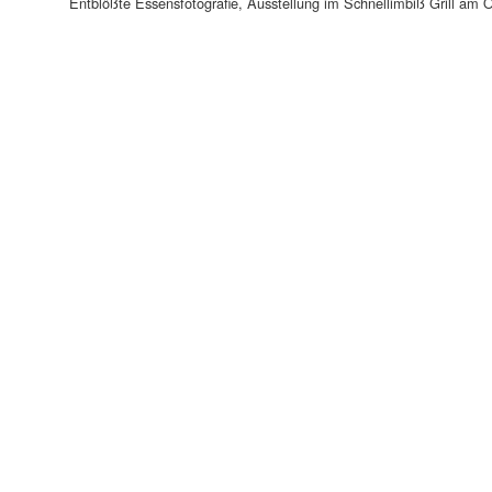
Entblößte Essensfotografie, Ausstellung im Schnellimbiß Grill am O