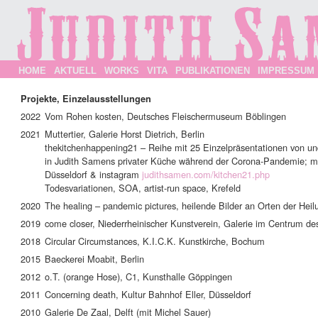
HOME
AKTUELL
WORKS
VITA
PUBLIKATIONEN
IMPRESSUM
Projekte, Einzelausstellungen
2022
Vom Rohen kosten, Deutsches Fleischermuseum Böblingen
2021
Muttertier, Galerie Horst Dietrich, Berlin
thekitchenhappening21 – Reihe mit 25 Einzelpräsentationen von und
in Judith Samens privater Küche während der Corona-Pandemie; mi
Düsseldorf & instagram
judithsamen.com/kitchen21.php
Todesvariationen, SOA, artist-run space, Krefeld
2020
The healing – pandemic pictures, heilende Bilder an Orten der Heil
2019
come closer, Niederrheinischer Kunstverein, Galerie im Centrum 
2018
Circular Circumstances, K.I.C.K. Kunstkirche, Bochum
2015
Baeckerei Moabit, Berlin
2012
o.T. (orange Hose), C1, Kunsthalle Göppingen
2011
Concerning death, Kultur Bahnhof Eller, Düsseldorf
2010
Galerie De Zaal, Delft (mit Michel Sauer)