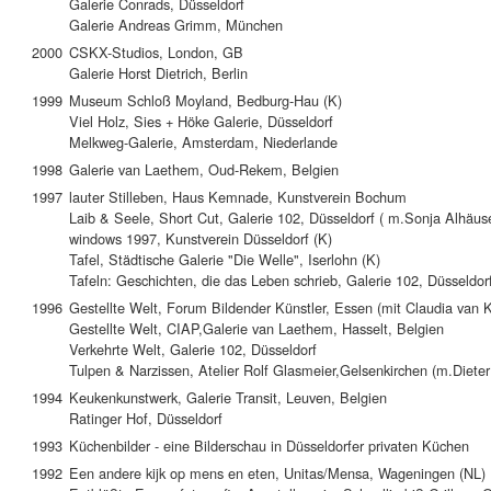
Galerie Conrads, Düsseldorf
Galerie Andreas Grimm, München
2000
CSKX-Studios, London, GB
Galerie Horst Dietrich, Berlin
1999
Museum Schloß Moyland, Bedburg-Hau (K)
Viel Holz, Sies + Höke Galerie, Düsseldorf
Melkweg-Galerie, Amsterdam, Niederlande
1998
Galerie van Laethem, Oud-Rekem, Belgien
1997
lauter Stilleben, Haus Kemnade, Kunstverein Bochum
Laib & Seele, Short Cut, Galerie 102, Düsseldorf ( m.Sonja Alhäus
windows 1997, Kunstverein Düsseldorf (K)
Tafel, Städtische Galerie "Die Welle", Iserlohn (K)
Tafeln: Geschichten, die das Leben schrieb, Galerie 102, Düsseldor
1996
Gestellte Welt, Forum Bildender Künstler, Essen (mit Claudia van K
Gestellte Welt, CIAP,Galerie van Laethem, Hasselt, Belgien
Verkehrte Welt, Galerie 102, Düsseldorf
Tulpen & Narzissen, Atelier Rolf Glasmeier,Gelsenkirchen (m.Diete
1994
Keukenkunstwerk, Galerie Transit, Leuven, Belgien
Ratinger Hof, Düsseldorf
1993
Küchenbilder - eine Bilderschau in Düsseldorfer privaten Küchen
1992
Een andere kijk op mens en eten, Unitas/Mensa, Wageningen (NL)