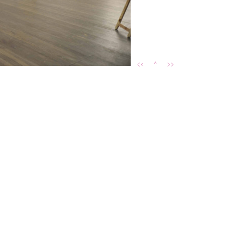
<<
^
>>