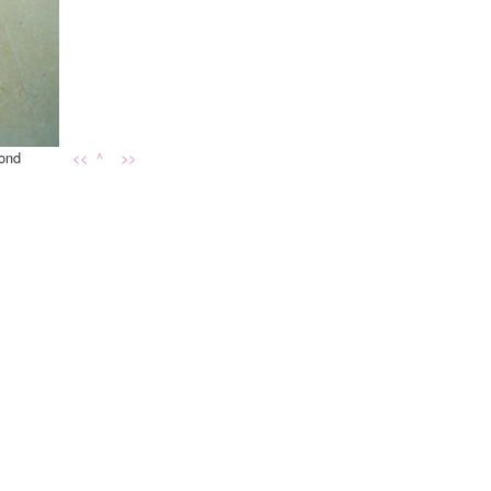
bond
<<
^
>>